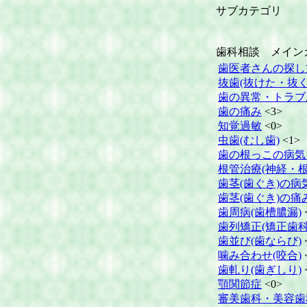
サブカテゴリ
歯科相談 メイン
歯医者さんの探し
抜歯(抜けた・抜く
歯の異常・トラブ
歯の痛み
<3>
知覚過敏
<0>
虫歯(むし歯)
<1>
歯の根っこの病気
根管治療(神経・根
歯茎(歯ぐき)の病
歯茎(歯ぐき)の痛
歯周病(歯槽膿漏)
歯列矯正(矯正歯科
歯並び(歯ならび)
噛み合わせ(咬合)
歯軋り(歯ぎしり)
顎関節症
<0>
審美歯科・美容歯