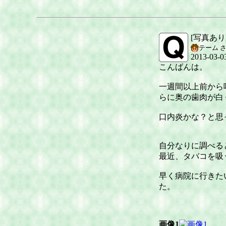
[写真あ
テーム 
2013-03-0
こんばんは。
一週間以上前から
らに奥の歯肉が白
口内炎かな？と思
自分なりに調べる
最近、タバコを吸
早く病院に行きた
た。
画像1