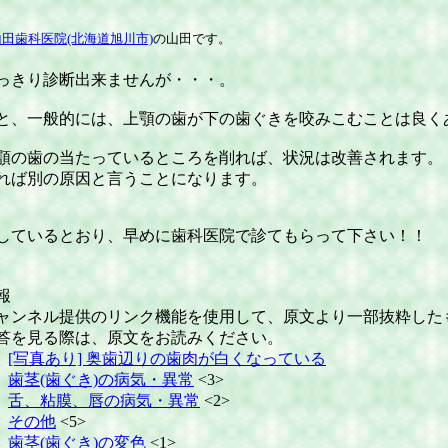
山田歯科医院(北海道旭川市)
の山田です。
っきり診断出来ませんが・・・。
と、一般的には、上顎の歯が下の歯ぐきを咬みこむことは良く
顎の歯の当たっているところを削れば、状況は改善されます。
れば別の原因と言うことになります。
しているとおり、早めに歯科医院で診てもらって下さい！！
報
ャンネル提供のリンク機能を使用して、原文より一部抜粋した
答を見る際は、原文をお読みください。
[写真あり] 奥歯辺りの歯肉が白くなっている
歯茎(歯ぐき)の病気・異常
<3>
舌、粘膜、唇の病気・異常
<2>
その他
<5>
歯茎(歯ぐき)の変色
<1>