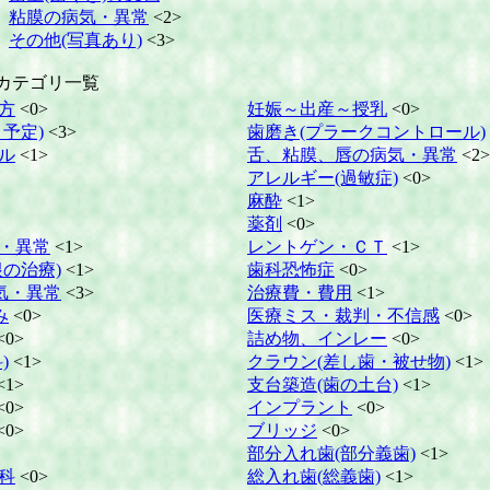
粘膜の病気・異常
<2>
その他(写真あり)
<3>
カテゴリ一覧
方
<0>
妊娠～出産～授乳
<0>
予定)
<3>
歯磨き(プラークコントロール)
ル
<1>
舌、粘膜、唇の病気・異常
<2>
アレルギー(過敏症)
<0>
麻酔
<1>
薬剤
<0>
・異常
<1>
レントゲン・ＣＴ
<1>
の治療)
<1>
歯科恐怖症
<0>
気・異常
<3>
治療費・費用
<1>
み
<0>
医療ミス・裁判・不信感
<0>
<0>
詰め物、インレー
<0>
)
<1>
クラウン(差し歯・被せ物)
<1>
<1>
支台築造(歯の土台)
<1>
<0>
インプラント
<0>
<0>
ブリッジ
<0>
部分入れ歯(部分義歯)
<1>
科
<0>
総入れ歯(総義歯)
<1>