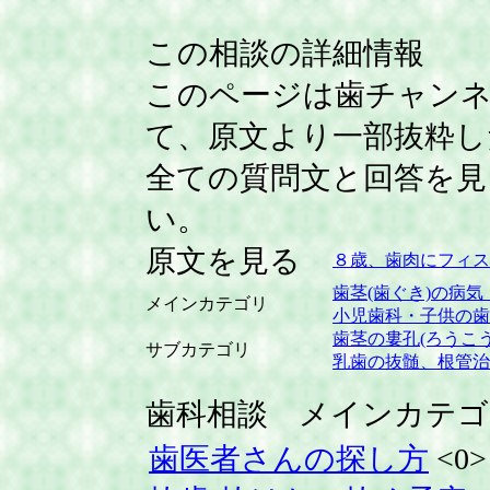
この相談の詳細情報
このページは歯チャン
て、原文より一部抜粋し
全ての質問文と回答を見
い。
原文を見る
８歳、歯肉にフィス
歯茎(歯ぐき)の病気
メインカテゴリ
小児歯科・子供の歯
歯茎の婁孔(ろうこ
サブカテゴリ
乳歯の抜髄、根管治
歯科相談 メインカテゴ
歯医者さんの探し方
<0>