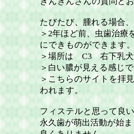
きんきんさんの質問と
たびたび、腫れる場合、
＞2年ほど前、虫歯治療
にできものができます
＞場所は C3 右下乳
＞白い膿が見える感じで
＞こちらのサイトを拝
われます。
フィステルと思って良
永久歯が萌出活動が始ま
良くありません。