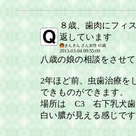
８歳、歯肉にフィ
返しています
きんきん さん
女性
41歳
2013-03-04 09:55:09
八歳の娘の相談をさせ
2年ほど前、虫歯治療を
できものができます。
場所は C3 右下乳犬
白い膿が見える感じです