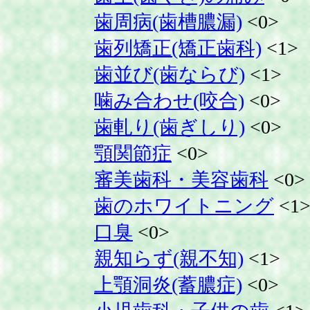
歯周病(歯槽膿漏)
<0>
歯列矯正(矯正歯科)
<1>
歯並び(歯ならび)
<1>
噛み合わせ(咬合)
<0>
歯軋り(歯ぎしり)
<0>
顎関節症
<0>
審美歯科・美容歯科
<0>
歯のホワイトニング
<1
口臭
<0>
親知らず(親不知)
<1>
上顎洞炎(蓄膿症)
<0>