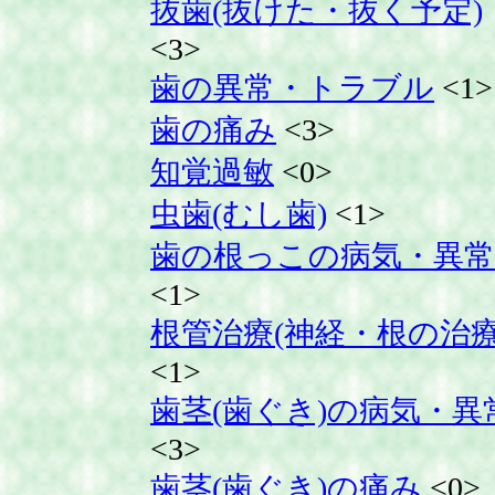
抜歯(抜けた・抜く予定)
<3>
歯の異常・トラブル
<1>
歯の痛み
<3>
知覚過敏
<0>
虫歯(むし歯)
<1>
歯の根っこの病気・異常
<1>
根管治療(神経・根の治療
<1>
歯茎(歯ぐき)の病気・異
<3>
歯茎(歯ぐき)の痛み
<0>