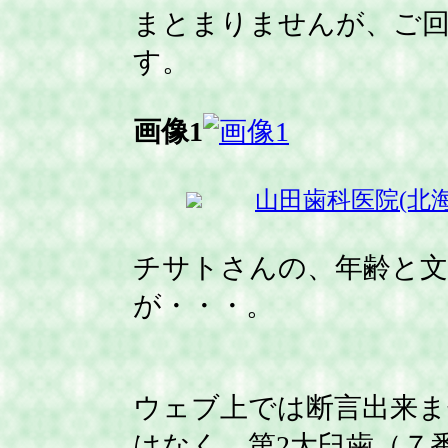
まとまりませんが、ご
す。
画像1
山田歯科医院(北
チサトさんの、年齢と文
が・・・。
ウェブ上では断言出来ま
はなく、第2大臼歯（７