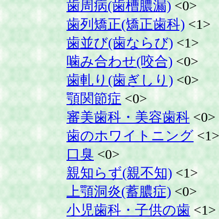
歯周病(歯槽膿漏)
<0>
歯列矯正(矯正歯科)
<1>
歯並び(歯ならび)
<1>
噛み合わせ(咬合)
<0>
歯軋り(歯ぎしり)
<0>
顎関節症
<0>
審美歯科・美容歯科
<0>
歯のホワイトニング
<1
口臭
<0>
親知らず(親不知)
<1>
上顎洞炎(蓄膿症)
<0>
小児歯科・子供の歯
<1>