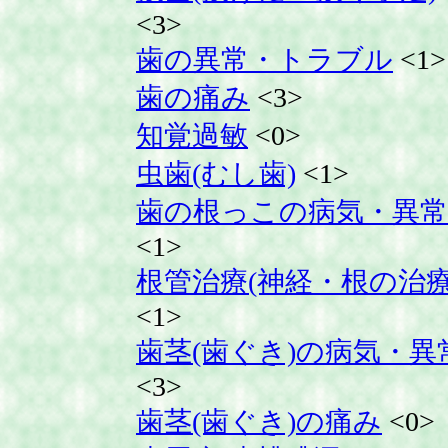
<3>
歯の異常・トラブル
<1>
歯の痛み
<3>
知覚過敏
<0>
虫歯(むし歯)
<1>
歯の根っこの病気・異常
<1>
根管治療(神経・根の治療
<1>
歯茎(歯ぐき)の病気・異
<3>
歯茎(歯ぐき)の痛み
<0>