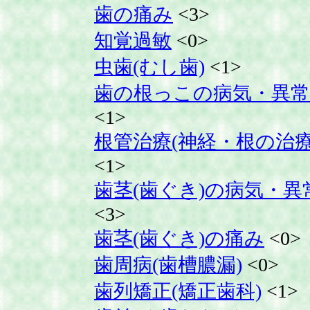
歯の痛み
<3>
知覚過敏
<0>
虫歯(むし歯)
<1>
歯の根っこの病気・異常
<1>
根管治療(神経・根の治療
<1>
歯茎(歯ぐき)の病気・異
<3>
歯茎(歯ぐき)の痛み
<0>
歯周病(歯槽膿漏)
<0>
歯列矯正(矯正歯科)
<1>