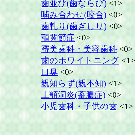
歯並び(歯ならび)
<1>
噛み合わせ(咬合)
<0>
歯軋り(歯ぎしり)
<0>
顎関節症
<0>
審美歯科・美容歯科
<0>
歯のホワイトニング
<1
口臭
<0>
親知らず(親不知)
<1>
上顎洞炎(蓄膿症)
<0>
小児歯科・子供の歯
<1>