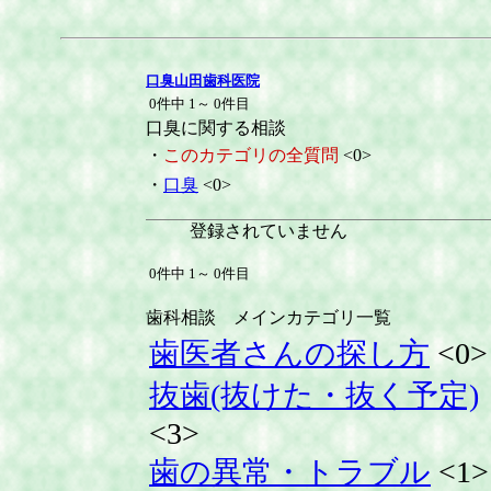
口臭山田歯科医院
0件中 1～ 0件目
口臭に関する相談
・
このカテゴリの全質問
<0>
・
口臭
<0>
登録されていません
0件中 1～ 0件目
歯科相談 メインカテゴリ一覧
歯医者さんの探し方
<0>
抜歯(抜けた・抜く予定)
<3>
歯の異常・トラブル
<1>