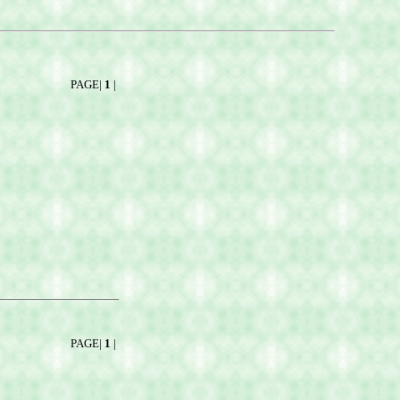
PAGE|
1
|
PAGE|
1
|