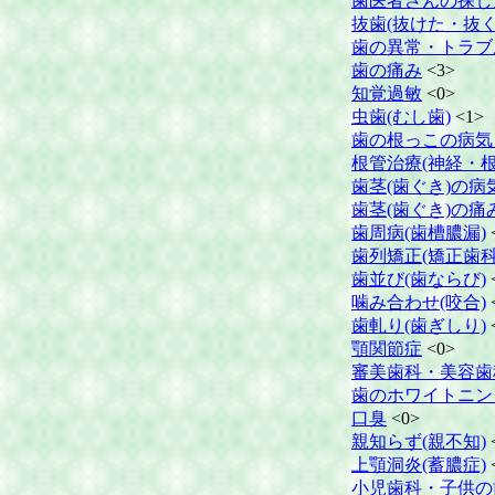
歯医者さんの探し
抜歯(抜けた・抜く
歯の異常・トラブ
歯の痛み
<3>
知覚過敏
<0>
虫歯(むし歯)
<1>
歯の根っこの病気
根管治療(神経・根
歯茎(歯ぐき)の病
歯茎(歯ぐき)の痛
歯周病(歯槽膿漏)
歯列矯正(矯正歯科
歯並び(歯ならび)
噛み合わせ(咬合)
歯軋り(歯ぎしり)
顎関節症
<0>
審美歯科・美容歯
歯のホワイトニン
口臭
<0>
親知らず(親不知)
上顎洞炎(蓄膿症)
小児歯科・子供の