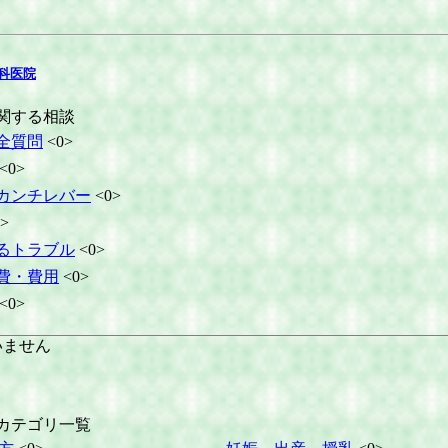
科医院
関する相談
全質問
<0>
<0>
カンチレバー
<0>
>
るトラブル
<0>
費・費用
<0>
<0>
いません
カテゴリ一覧