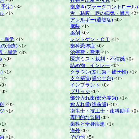
方
<0>
妊娠～出産～授乳
<0>
予定)
<3>
歯磨き(プラークコントロール)
ル
<1>
舌、粘膜、唇の病気・異常
<2>
アレルギー(過敏症)
<0>
麻酔
<1>
薬剤
<0>
・異常
<1>
レントゲン・ＣＴ
<1>
の治療)
<1>
歯科恐怖症
<0>
気・異常
<3>
治療費・費用
<1>
み
<0>
医療ミス・裁判・不信感
<0>
<0>
詰め物、インレー
<0>
)
<1>
クラウン(差し歯・被せ物)
<1>
<1>
支台築造(歯の土台)
<1>
<0>
インプラント
<0>
<0>
ブリッジ
<0>
部分入れ歯(部分義歯)
<1>
科
<0>
総入れ歯(総義歯)
<1>
グ
<1>
衛生士・技工士・歯科助手
<0>
専門的な質問
<0>
<1>
歯科と全身疾患
<1>
<0>
海外
<0>
歯
<1>
その他
<5>