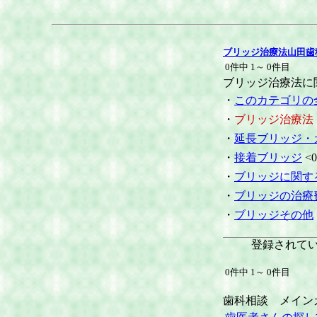
ブリッジ治療法山田歯
0件中 1～ 0件目
ブリッジ治療法に
・
このカテゴリの
・
ブリッジ治療法
・
延長ブリッジ・
・
接着ブリッジ
<0
・
ブリッジに関す
・
ブリッジの治療
・
ブリッジその他
登録されて
0件中 1～ 0件目
歯科相談 メイン