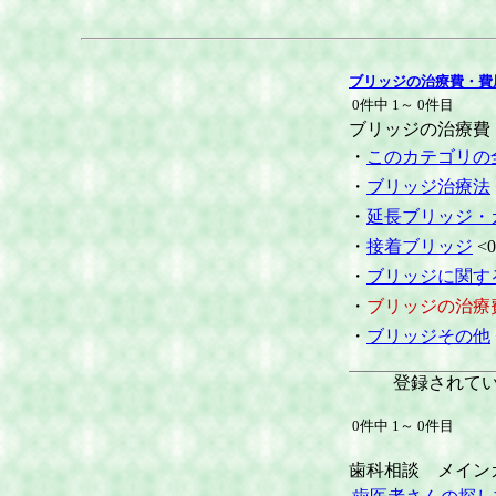
ブリッジの治療費・費
0件中 1～ 0件目
ブリッジの治療費
・
このカテゴリの
・
ブリッジ治療法
・
延長ブリッジ・
・
接着ブリッジ
<0
・
ブリッジに関す
・
ブリッジの治療
・
ブリッジその他
登録されて
0件中 1～ 0件目
歯科相談 メイン