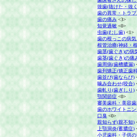
歯医者さんの探し
抜歯(抜けた・抜く
歯の異常・トラブ
歯の痛み
<3>
知覚過敏
<0>
虫歯(むし歯)
<1>
歯の根っこの病気
根管治療(神経・根
歯茎(歯ぐき)の病
歯茎(歯ぐき)の痛
歯周病(歯槽膿漏)
歯列矯正(矯正歯科
歯並び(歯ならび)
噛み合わせ(咬合)
歯軋り(歯ぎしり)
顎関節症
<0>
審美歯科・美容歯
歯のホワイトニン
口臭
<0>
親知らず(親不知)
上顎洞炎(蓄膿症)
小児歯科・子供の