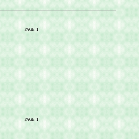
PAGE|
1
|
PAGE|
1
|