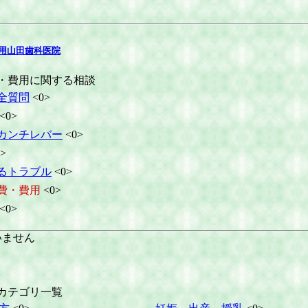
用山田歯科医院
・費用に関する相談
全質問
<0>
<0>
カンチレバー
<0>
>
るトラブル
<0>
費・費用
<0>
<0>
いません
カテゴリ一覧