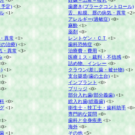
方
<0>
妊娠～出産～授乳
<0>
予定)
<3>
歯磨き(プラークコントロール)
ル
<1>
舌、粘膜、唇の病気・異常
<2>
アレルギー(過敏症)
<0>
麻酔
<1>
薬剤
<0>
・異常
<1>
レントゲン・ＣＴ
<1>
の治療)
<1>
歯科恐怖症
<0>
気・異常
<3>
治療費・費用
<1>
み
<0>
医療ミス・裁判・不信感
<0>
<0>
詰め物、インレー
<0>
)
<1>
クラウン(差し歯・被せ物)
<1>
<1>
支台築造(歯の土台)
<1>
<0>
インプラント
<0>
<0>
ブリッジ
<0>
部分入れ歯(部分義歯)
<1>
科
<0>
総入れ歯(総義歯)
<1>
グ
<1>
衛生士・技工士・歯科助手
<0>
専門的な質問
<0>
<1>
歯科と全身疾患
<1>
<0>
海外
<0>
歯
<1>
その他
<5>