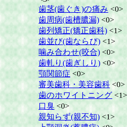
歯茎(歯ぐき)の痛み
<0>
歯周病(歯槽膿漏)
<0>
歯列矯正(矯正歯科)
<1>
歯並び(歯ならび)
<1>
噛み合わせ(咬合)
<0>
歯軋り(歯ぎしり)
<0>
顎関節症
<0>
審美歯科・美容歯科
<0>
歯のホワイトニング
<1
口臭
<0>
親知らず(親不知)
<1>