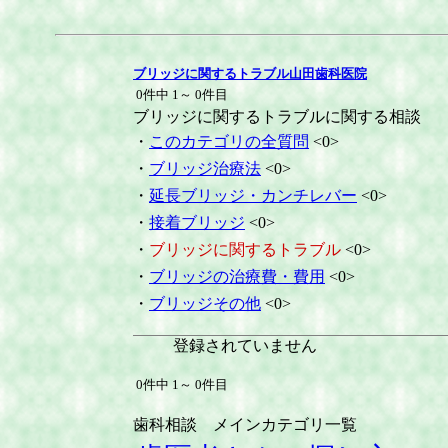
ブリッジに関するトラブル山田歯科医院
0件中 1～ 0件目
ブリッジに関するトラブルに関する相談
・
このカテゴリの全質問
<0>
・
ブリッジ治療法
<0>
・
延長ブリッジ・カンチレバー
<0>
・
接着ブリッジ
<0>
・
ブリッジに関するトラブル
<0>
・
ブリッジの治療費・費用
<0>
・
ブリッジその他
<0>
登録されていません
0件中 1～ 0件目
歯科相談 メインカテゴリ一覧