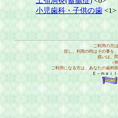
上顎洞炎(蓄膿症)
<0>
小児歯科・子供の歯
<1>
ご利用の方
但し、利用の時はその事を
或いは、
（
ご利用になる方は、あなたの歯科
Ｅ－ｍａｉ