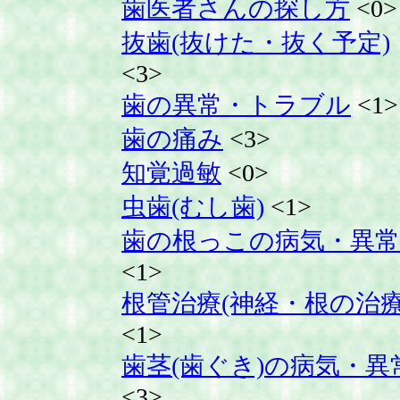
歯医者さんの探し方
<0>
抜歯(抜けた・抜く予定)
<3>
歯の異常・トラブル
<1>
歯の痛み
<3>
知覚過敏
<0>
虫歯(むし歯)
<1>
歯の根っこの病気・異常
<1>
根管治療(神経・根の治療
<1>
歯茎(歯ぐき)の病気・異
<3>