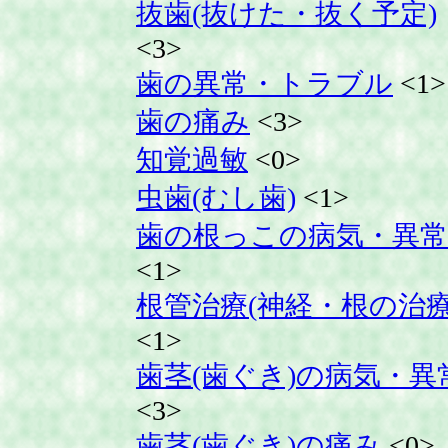
抜歯(抜けた・抜く予定)
<3>
歯の異常・トラブル
<1>
歯の痛み
<3>
知覚過敏
<0>
虫歯(むし歯)
<1>
歯の根っこの病気・異常
<1>
根管治療(神経・根の治療
<1>
歯茎(歯ぐき)の病気・異
<3>
歯茎(歯ぐき)の痛み
<0>