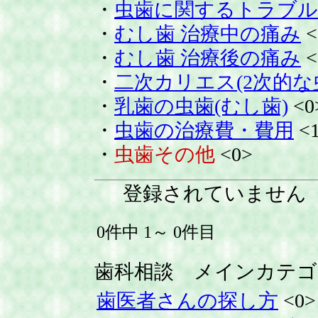
・
虫歯に関するトラブル
・
むし歯 治療中の痛み
<
・
むし歯 治療後の痛み
<
・
二次カリエス(2次的な
・
乳歯の虫歯(むし歯)
<0
・
虫歯の治療費・費用
<
・
虫歯その他
<0>
登録されていません
0件中 1～ 0件目
歯科相談 メインカテゴ
歯医者さんの探し方
<0>