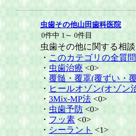
虫歯その他山田歯科医院
0件中 1～ 0件目
虫歯その他に関する相談
・
このカテゴリの全質問
・
虫歯治療
<0>
・
覆髄・覆罩(覆ずい・覆
・
ヒールオゾン(オゾン治
・
3Mix-MP法
<0>
・
虫歯予防
<0>
・
フッ素
<0>
・
シーラント
<1>