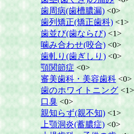
歯周病(歯槽膿漏)
<0>
歯列矯正(矯正歯科)
<1>
歯並び(歯ならび)
<1>
噛み合わせ(咬合)
<0>
歯軋り(歯ぎしり)
<0>
顎関節症
<0>
審美歯科・美容歯科
<0>
歯のホワイトニング
<1
口臭
<0>
親知らず(親不知)
<1>
上顎洞炎(蓄膿症)
<0>