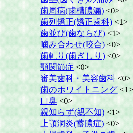
歯周病(歯槽膿漏)
<0>
歯列矯正(矯正歯科)
<1>
歯並び(歯ならび)
<1>
噛み合わせ(咬合)
<0>
歯軋り(歯ぎしり)
<0>
顎関節症
<0>
審美歯科・美容歯科
<0>
歯のホワイトニング
<1
口臭
<0>
親知らず(親不知)
<1>
上顎洞炎(蓄膿症)
<0>