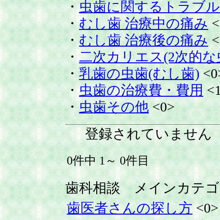
・
虫歯に関するトラブル
・
むし歯 治療中の痛み
<
・
むし歯 治療後の痛み
<
・
二次カリエス(2次的な
・
乳歯の虫歯(むし歯)
<0
・
虫歯の治療費・費用
<
・
虫歯その他
<0>
登録されていません
0件中 1～ 0件目
歯科相談 メインカテゴ
歯医者さんの探し方
<0>