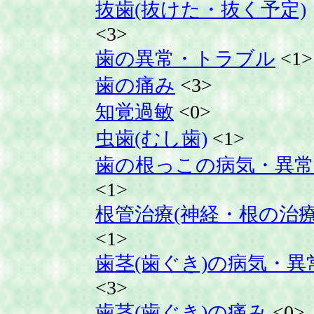
抜歯(抜けた・抜く予定)
<3>
歯の異常・トラブル
<1>
歯の痛み
<3>
知覚過敏
<0>
虫歯(むし歯)
<1>
歯の根っこの病気・異常
<1>
根管治療(神経・根の治療
<1>
歯茎(歯ぐき)の病気・異
<3>
歯茎(歯ぐき)の痛み
<0>