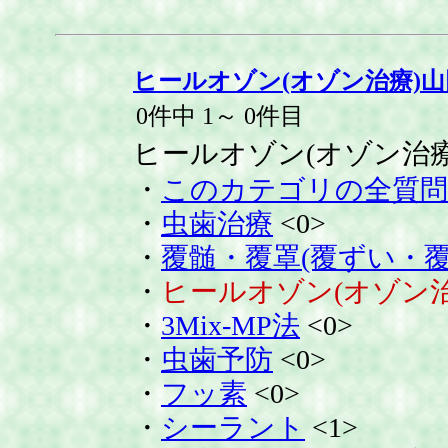
ヒールオゾン(オゾン治療)
0件中 1～ 0件目
ヒールオゾン(オゾン治
・
このカテゴリの全質問
・
虫歯治療
<0>
・
覆髄・覆罩(覆ずい・覆
・
ヒールオゾン(オゾン治
・
3Mix-MP法
<0>
・
虫歯予防
<0>
・
フッ素
<0>
・
シーラント
<1>