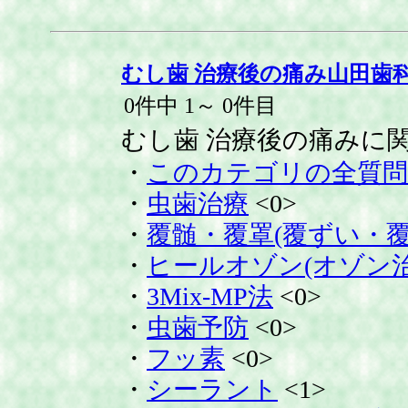
むし歯 治療後の痛み山田歯
0件中 1～ 0件目
むし歯 治療後の痛みに
・
このカテゴリの全質問
・
虫歯治療
<0>
・
覆髄・覆罩(覆ずい・覆
・
ヒールオゾン(オゾン治
・
3Mix-MP法
<0>
・
虫歯予防
<0>
・
フッ素
<0>
・
シーラント
<1>