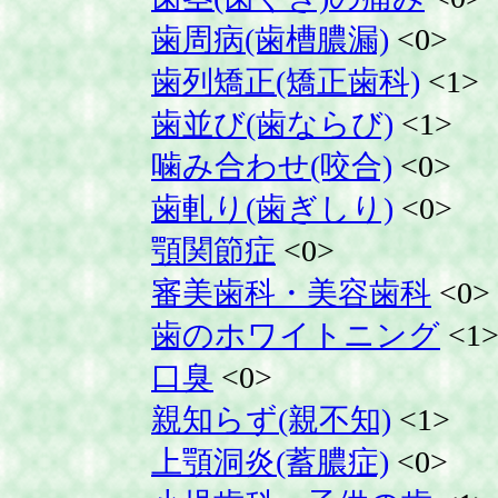
歯周病(歯槽膿漏)
<0>
歯列矯正(矯正歯科)
<1>
歯並び(歯ならび)
<1>
噛み合わせ(咬合)
<0>
歯軋り(歯ぎしり)
<0>
顎関節症
<0>
審美歯科・美容歯科
<0>
歯のホワイトニング
<1
口臭
<0>
親知らず(親不知)
<1>
上顎洞炎(蓄膿症)
<0>