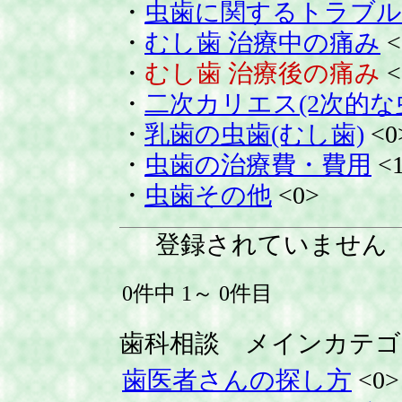
・
虫歯に関するトラブル
・
むし歯 治療中の痛み
<
・
むし歯 治療後の痛み
<
・
二次カリエス(2次的な
・
乳歯の虫歯(むし歯)
<0
・
虫歯の治療費・費用
<
・
虫歯その他
<0>
登録されていません
0件中 1～ 0件目
歯科相談 メインカテゴ
歯医者さんの探し方
<0>