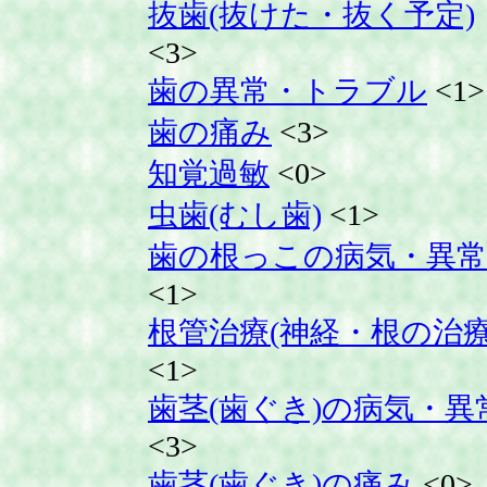
抜歯(抜けた・抜く予定)
<3>
歯の異常・トラブル
<1>
歯の痛み
<3>
知覚過敏
<0>
虫歯(むし歯)
<1>
歯の根っこの病気・異常
<1>
根管治療(神経・根の治療
<1>
歯茎(歯ぐき)の病気・異
<3>
歯茎(歯ぐき)の痛み
<0>