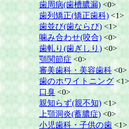
歯周病(歯槽膿漏)
<0>
歯列矯正(矯正歯科)
<1>
歯並び(歯ならび)
<1>
噛み合わせ(咬合)
<0>
歯軋り(歯ぎしり)
<0>
顎関節症
<0>
審美歯科・美容歯科
<0>
歯のホワイトニング
<1
口臭
<0>
親知らず(親不知)
<1>
上顎洞炎(蓄膿症)
<0>
小児歯科・子供の歯
<1>