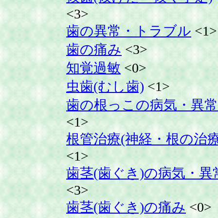
<3>
歯の異常・トラブル
<1>
歯の痛み
<3>
知覚過敏
<0>
虫歯(むし歯)
<1>
歯の根っこの病気・異常
<1>
根管治療(神経・根の治療
<1>
歯茎(歯ぐき)の病気・異
<3>
歯茎(歯ぐき)の痛み
<0>