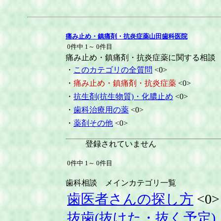
痛み止め・鎮痛剤・抗炎症薬山田歯科医院
0件中 1～ 0件目
痛み止め・鎮痛剤・抗炎症薬に関する相談
・
このカテゴリの全質問
<0>
・
痛み止め・鎮痛剤・抗炎症薬
<0>
・
抗生剤(抗生物質)・化膿止め
<0>
・
歯科治療用の薬
<0>
・
薬剤その他
<0>
登録されていません
0件中 1～ 0件目
歯科相談 メインカテゴリ一覧
歯医者さんの探し方
<0>
抜歯(抜けた・抜く予定)