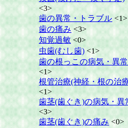
<3>
歯の異常・トラブル
<1>
歯の痛み
<3>
知覚過敏
<0>
虫歯(むし歯)
<1>
歯の根っこの病気・異常
<1>
根管治療(神経・根の治療
<1>
歯茎(歯ぐき)の病気・異
<3>
歯茎(歯ぐき)の痛み
<0>