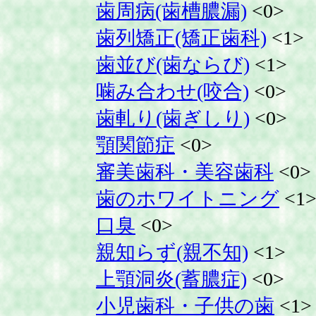
歯周病(歯槽膿漏)
<0>
歯列矯正(矯正歯科)
<1>
歯並び(歯ならび)
<1>
噛み合わせ(咬合)
<0>
歯軋り(歯ぎしり)
<0>
顎関節症
<0>
審美歯科・美容歯科
<0>
歯のホワイトニング
<1
口臭
<0>
親知らず(親不知)
<1>
上顎洞炎(蓄膿症)
<0>
小児歯科・子供の歯
<1>