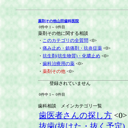
薬剤その他山田歯科医院
0件中 1～ 0件目
薬剤その他に関する相談
・
このカテゴリの全質問
<0>
・
痛み止め・鎮痛剤・抗炎症薬
<0>
・
抗生剤(抗生物質)・化膿止め
<0>
・
歯科治療用の薬
<0>
・
薬剤その他
<0>
登録されていません
0件中 1～ 0件目
歯科相談 メインカテゴリ一覧
歯医者さんの探し方
<0>
抜歯(抜けた・抜く予定)