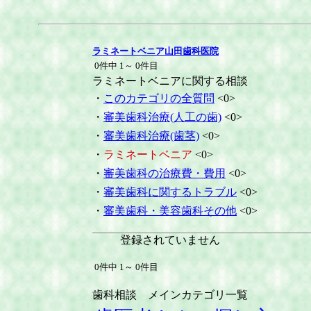
ラミネートベニア山田歯科医院
0件中 1～ 0件目
ラミネートベニアに関する相談
・
このカテゴリの全質問
<0>
・
審美歯科治療(人工の歯)
<0>
・
審美歯科治療(歯茎)
<0>
・
ラミネートベニア
<0>
・
審美歯科の治療費・費用
<0>
・
審美歯科に関するトラブル
<0>
・
審美歯科・美容歯科その他
<0>
登録されていません
0件中 1～ 0件目
歯科相談 メインカテゴリ一覧