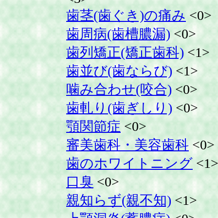
歯茎(歯ぐき)の痛み
<0>
歯周病(歯槽膿漏)
<0>
歯列矯正(矯正歯科)
<1>
歯並び(歯ならび)
<1>
噛み合わせ(咬合)
<0>
歯軋り(歯ぎしり)
<0>
顎関節症
<0>
審美歯科・美容歯科
<0>
歯のホワイトニング
<1
口臭
<0>
親知らず(親不知)
<1>