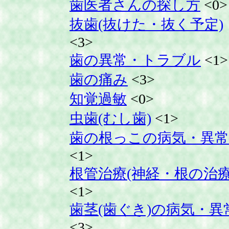
歯医者さんの探し方
<0>
抜歯(抜けた・抜く予定)
<3>
歯の異常・トラブル
<1>
歯の痛み
<3>
知覚過敏
<0>
虫歯(むし歯)
<1>
歯の根っこの病気・異常
<1>
根管治療(神経・根の治療
<1>
歯茎(歯ぐき)の病気・異
<3>