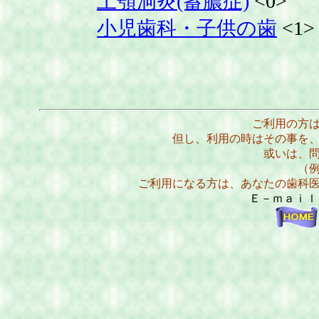
上顎洞炎(蓄膿症)
<0>
小児歯科・子供の歯
<1>
ご利用の方
但し、利用の時はその事を
或いは、
（
ご利用になる方は、あなたの歯科
Ｅ－ｍａｉ