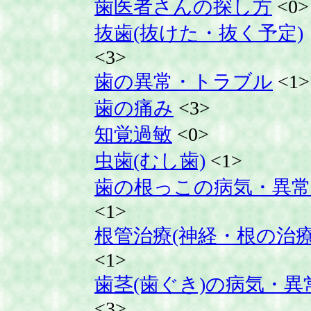
歯医者さんの探し方
<0>
抜歯(抜けた・抜く予定)
<3>
歯の異常・トラブル
<1>
歯の痛み
<3>
知覚過敏
<0>
虫歯(むし歯)
<1>
歯の根っこの病気・異常
<1>
根管治療(神経・根の治療
<1>
歯茎(歯ぐき)の病気・異
<3>