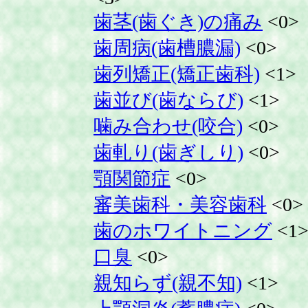
歯茎(歯ぐき)の痛み
<0>
歯周病(歯槽膿漏)
<0>
歯列矯正(矯正歯科)
<1>
歯並び(歯ならび)
<1>
噛み合わせ(咬合)
<0>
歯軋り(歯ぎしり)
<0>
顎関節症
<0>
審美歯科・美容歯科
<0>
歯のホワイトニング
<1
口臭
<0>
親知らず(親不知)
<1>