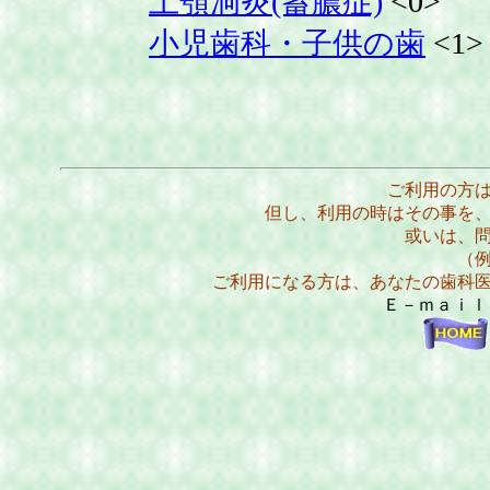
上顎洞炎(蓄膿症)
<0>
小児歯科・子供の歯
<1>
ご利用の方
但し、利用の時はその事を
或いは、
（
ご利用になる方は、あなたの歯科
Ｅ－ｍａｉ