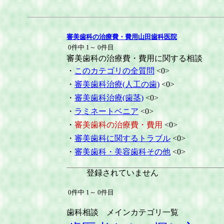
審美歯科の治療費・費用山田歯科医院
0件中 1～ 0件目
審美歯科の治療費・費用に関する相談
・
このカテゴリの全質問
<0>
・
審美歯科治療(人工の歯)
<0>
・
審美歯科治療(歯茎)
<0>
・
ラミネートベニア
<0>
・
審美歯科の治療費・費用
<0>
・
審美歯科に関するトラブル
<0>
・
審美歯科・美容歯科その他
<0>
登録されていません
0件中 1～ 0件目
歯科相談 メインカテゴリ一覧