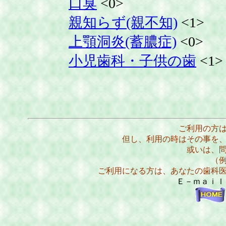
口臭
<0>
親知らず(親不知)
<1>
上顎洞炎(蓄膿症)
<0>
小児歯科・子供の歯
<1>
ご利用の方
但し、利用の時はその事を
或いは、
（
ご利用になる方は、あなたの歯科
Ｅ－ｍａｉ