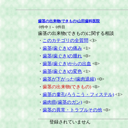
歯茎の出来物(できもの)山田歯科医院
0件中 1～ 0件目
歯茎の出来物(できもの)に関する相談
・
このカテゴリの全質問
<3>
・
歯茎(歯ぐき)の痛み
<1>
・
歯茎(歯ぐき)の腫れ
<0>
・
歯茎(歯ぐき)からの出血
<0>
・
歯茎(歯ぐき)の変色
<1>
・
歯茎が下がった(歯肉退縮)
<0>
・
歯茎の出来物(できもの)
<0>
・
歯茎の婁孔(ろうこう・フィステル)
<1>
・
歯肉癌(歯茎のガン)
<0>
・
歯茎の異常・トラブルその他
<0>
登録されていません