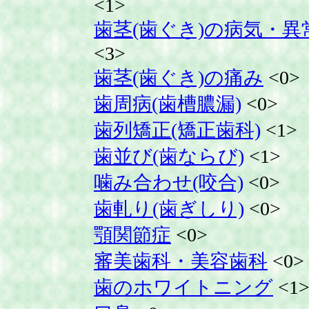
<1>
歯茎(歯ぐき)の病気・異
<3>
歯茎(歯ぐき)の痛み
<0>
歯周病(歯槽膿漏)
<0>
歯列矯正(矯正歯科)
<1>
歯並び(歯ならび)
<1>
噛み合わせ(咬合)
<0>
歯軋り(歯ぎしり)
<0>
顎関節症
<0>
審美歯科・美容歯科
<0>
歯のホワイトニング
<1