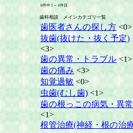
0件中 1～ 0件目
歯科相談 メインカテゴリ一覧
歯医者さんの探し方
<0>
抜歯(抜けた・抜く予定)
<3>
歯の異常・トラブル
<1>
歯の痛み
<3>
知覚過敏
<0>
虫歯(むし歯)
<1>
歯の根っこの病気・異常
<1>
根管治療(神経・根の治療