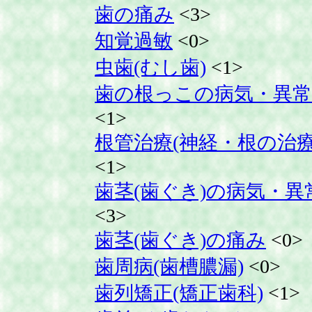
歯の痛み
<3>
知覚過敏
<0>
虫歯(むし歯)
<1>
歯の根っこの病気・異常
<1>
根管治療(神経・根の治療
<1>
歯茎(歯ぐき)の病気・異
<3>
歯茎(歯ぐき)の痛み
<0>
歯周病(歯槽膿漏)
<0>
歯列矯正(矯正歯科)
<1>