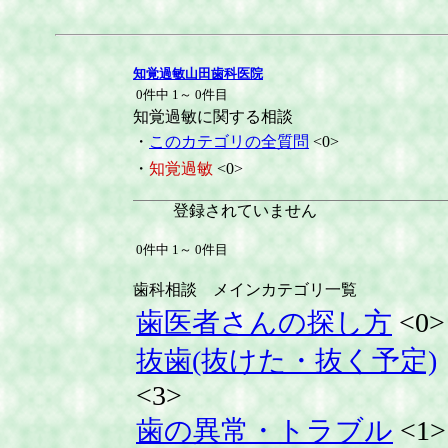
知覚過敏山田歯科医院
0件中 1～ 0件目
知覚過敏に関する相談
・
このカテゴリの全質問
<0>
・
知覚過敏
<0>
登録されていません
0件中 1～ 0件目
歯科相談 メインカテゴリ一覧
歯医者さんの探し方
<0>
抜歯(抜けた・抜く予定)
<3>
歯の異常・トラブル
<1>