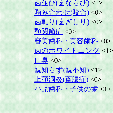
歯並び(歯ならび)
<1>
噛み合わせ(咬合)
<0>
歯軋り(歯ぎしり)
<0>
顎関節症
<0>
審美歯科・美容歯科
<0>
歯のホワイトニング
<1
口臭
<0>
親知らず(親不知)
<1>
上顎洞炎(蓄膿症)
<0>
小児歯科・子供の歯
<1>