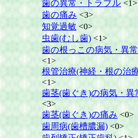
歯の異常・トラブル
<1>
歯の痛み
<3>
知覚過敏
<0>
虫歯(むし歯)
<1>
歯の根っこの病気・異常
<1>
根管治療(神経・根の治療
<1>
歯茎(歯ぐき)の病気・異
<3>
歯茎(歯ぐき)の痛み
<0>
歯周病(歯槽膿漏)
<0>
歯列矯正(矯正歯科)
<1>