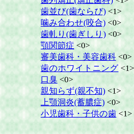
歯並び(歯ならび)
<1>
噛み合わせ(咬合)
<0>
歯軋り(歯ぎしり)
<0>
顎関節症
<0>
審美歯科・美容歯科
<0>
歯のホワイトニング
<1
口臭
<0>
親知らず(親不知)
<1>
上顎洞炎(蓄膿症)
<0>
小児歯科・子供の歯
<1>