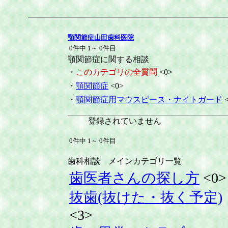
顎関節症山田歯科医院
0件中 1～ 0件目
顎関節症に関する相談
・
このカテゴリの全質問
<0>
・
顎関節症
<0>
・
顎関節症用マウスピース・ナイトガード
<
登録されていません
0件中 1～ 0件目
歯科相談 メインカテゴリ一覧
歯医者さんの探し方
<0>
抜歯(抜けた・抜く予定)
<3>