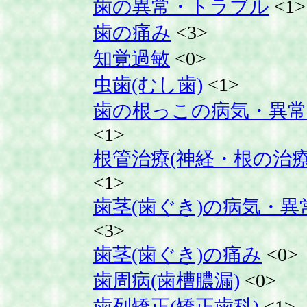
歯の異常・トラブル
<1>
歯の痛み
<3>
知覚過敏
<0>
虫歯(むし歯)
<1>
歯の根っこの病気・異常
<1>
根管治療(神経・根の治療
<1>
歯茎(歯ぐき)の病気・異
<3>
歯茎(歯ぐき)の痛み
<0>
歯周病(歯槽膿漏)
<0>
歯列矯正(矯正歯科)
<1>