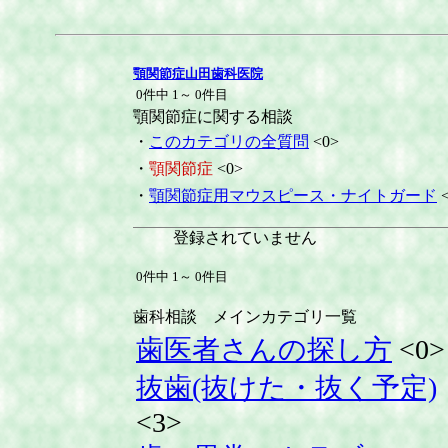
顎関節症山田歯科医院
0件中 1～ 0件目
顎関節症に関する相談
・
このカテゴリの全質問
<0>
・
顎関節症
<0>
・
顎関節症用マウスピース・ナイトガード
<
登録されていません
0件中 1～ 0件目
歯科相談 メインカテゴリ一覧
歯医者さんの探し方
<0>
抜歯(抜けた・抜く予定)
<3>