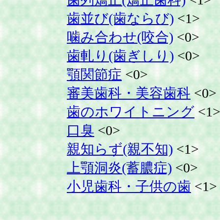
歯並び(歯ならび)
<1>
噛み合わせ(咬合)
<0>
歯軋り(歯ぎしり)
<0>
顎関節症
<0>
審美歯科・美容歯科
<0>
歯のホワイトニング
<1
口臭
<0>
親知らず(親不知)
<1>
上顎洞炎(蓄膿症)
<0>
小児歯科・子供の歯
<1>