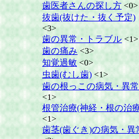
歯医者さんの探し方
<0>
抜歯(抜けた・抜く予定)
<3>
歯の異常・トラブル
<1>
歯の痛み
<3>
知覚過敏
<0>
虫歯(むし歯)
<1>
歯の根っこの病気・異常
<1>
根管治療(神経・根の治療
<1>
歯茎(歯ぐき)の病気・異