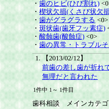
・
歯のヒビ(ひび割れ)
<0
・
楔状欠損(くさび状欠損
・
歯がグラグラする
<0>
・
斑状歯(歯牙フッ素症)
・
酸蝕歯(酸蝕症)
<0>
・
歯の異常・トラブルそ
【2013/02/12】
前歯の差し歯が折れ
無理だと言われた
1件中 1～ 1件目
歯科相談 メインカテゴ