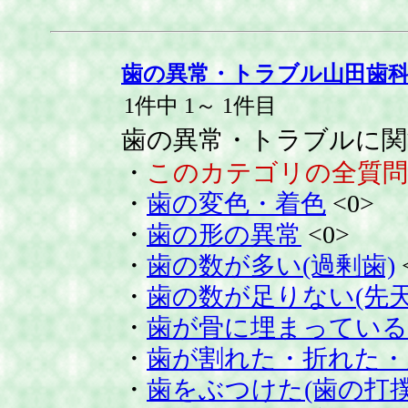
歯の異常・トラブル山田歯
1件中 1～ 1件目
歯の異常・トラブルに関
・
このカテゴリの全質問
・
歯の変色・着色
<0>
・
歯の形の異常
<0>
・
歯の数が多い(過剰歯)
・
歯の数が足りない(先天
・
歯が骨に埋まっている(
・
歯が割れた・折れた・
・
歯をぶつけた(歯の打撲