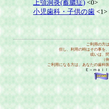
上顎洞炎(蓄膿症)
<0>
小児歯科・子供の歯
<1>
ご利用の方
但し、利用の時はその事を
或いは、
（
ご利用になる方は、あなたの歯科
Ｅ－ｍａｉ