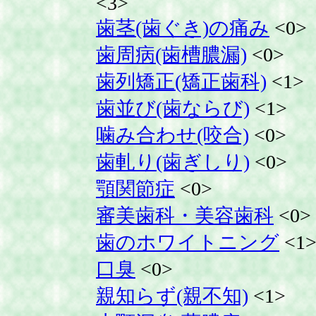
<3>
歯茎(歯ぐき)の痛み
<0>
歯周病(歯槽膿漏)
<0>
歯列矯正(矯正歯科)
<1>
歯並び(歯ならび)
<1>
噛み合わせ(咬合)
<0>
歯軋り(歯ぎしり)
<0>
顎関節症
<0>
審美歯科・美容歯科
<0>
歯のホワイトニング
<1
口臭
<0>
親知らず(親不知)
<1>