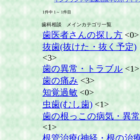
1件中 1～ 1件目
歯科相談 メインカテゴリ一覧
歯医者さんの探し方
<0>
抜歯(抜けた・抜く予定)
<3>
歯の異常・トラブル
<1>
歯の痛み
<3>
知覚過敏
<0>
虫歯(むし歯)
<1>
歯の根っこの病気・異常
<1>
根管治療(神経・根の治療