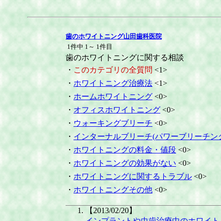
歯のホワイトニング山田歯科医院
1件中 1～ 1件目
歯のホワイトニングに関する相談
・
このカテゴリの全質問
<1>
・
ホワイトニング治療法
<1>
・
ホームホワイトニング
<0>
・
オフィスホワイトニング
<0>
・
ウォーキングブリーチ
<0>
・
インターナルブリーチ(パワーブリーチン
・
ホワイトニングの料金・値段
<0>
・
ホワイトニングの効果がない
<0>
・
ホワイトニングに関するトラブル
<0>
・
ホワイトニングその他
<0>
【2013/02/20】
インプラントや虫歯治療中のホワイト