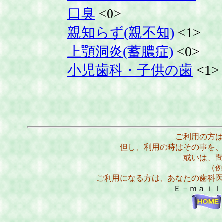
口臭
<0>
親知らず(親不知)
<1>
上顎洞炎(蓄膿症)
<0>
小児歯科・子供の歯
<1>
ご利用の方
但し、利用の時はその事を
或いは、
（
ご利用になる方は、あなたの歯科
Ｅ－ｍａｉ