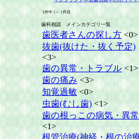
1件中 1～ 1件目
歯科相談 メインカテゴリ一覧
歯医者さんの探し方
<0>
抜歯(抜けた・抜く予定)
<3>
歯の異常・トラブル
<1>
歯の痛み
<3>
知覚過敏
<0>
虫歯(むし歯)
<1>
歯の根っこの病気・異常
<1>
根管治療(神経・根の治療