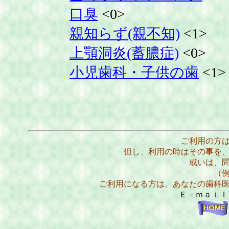
口臭
<0>
親知らず(親不知)
<1>
上顎洞炎(蓄膿症)
<0>
小児歯科・子供の歯
<1>
ご利用の方
但し、利用の時はその事を
或いは、
（
ご利用になる方は、あなたの歯科
Ｅ－ｍａｉ