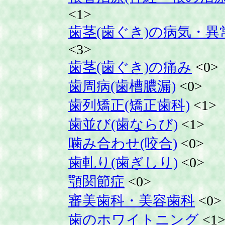
<1>
歯茎(歯ぐき)の病気・異
<3>
歯茎(歯ぐき)の痛み
<0>
歯周病(歯槽膿漏)
<0>
歯列矯正(矯正歯科)
<1>
歯並び(歯ならび)
<1>
噛み合わせ(咬合)
<0>
歯軋り(歯ぎしり)
<0>
顎関節症
<0>
審美歯科・美容歯科
<0>
歯のホワイトニング
<1