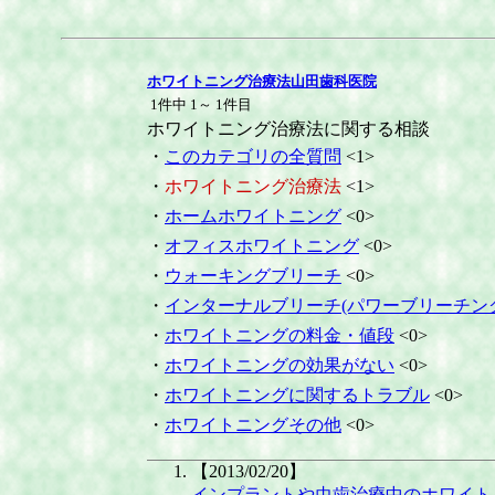
ホワイトニング治療法山田歯科医院
1件中 1～ 1件目
ホワイトニング治療法に関する相談
・
このカテゴリの全質問
<1>
・
ホワイトニング治療法
<1>
・
ホームホワイトニング
<0>
・
オフィスホワイトニング
<0>
・
ウォーキングブリーチ
<0>
・
インターナルブリーチ(パワーブリーチン
・
ホワイトニングの料金・値段
<0>
・
ホワイトニングの効果がない
<0>
・
ホワイトニングに関するトラブル
<0>
・
ホワイトニングその他
<0>
【2013/02/20】
インプラントや虫歯治療中のホワイト