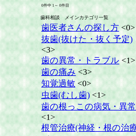
0件中 1～ 0件目
歯科相談 メインカテゴリ一覧
歯医者さんの探し方
<0>
抜歯(抜けた・抜く予定)
<3>
歯の異常・トラブル
<1>
歯の痛み
<3>
知覚過敏
<0>
虫歯(むし歯)
<1>
歯の根っこの病気・異常
<1>
根管治療(神経・根の治療