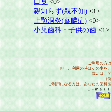
口臭
<0>
親知らず(親不知)
<1>
上顎洞炎(蓄膿症)
<0>
小児歯科・子供の歯
<1>
ご利用の方
但し、利用の時はその事を
或いは、
（
ご利用になる方は、あなたの歯科
Ｅ－ｍａｉ