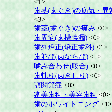
<1>
歯茎(歯ぐき)の病気・異
<3>
歯茎(歯ぐき)の痛み
<0>
歯周病(歯槽膿漏)
<0>
歯列矯正(矯正歯科)
<1>
歯並び(歯ならび)
<1>
噛み合わせ(咬合)
<0>
歯軋り(歯ぎしり)
<0>
顎関節症
<0>
審美歯科・美容歯科
<0>
歯のホワイトニング
<1