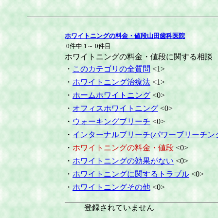
ホワイトニングの料金・値段山田歯科医院
0件中 1～ 0件目
ホワイトニングの料金・値段に関する相談
・
このカテゴリの全質問
<1>
・
ホワイトニング治療法
<1>
・
ホームホワイトニング
<0>
・
オフィスホワイトニング
<0>
・
ウォーキングブリーチ
<0>
・
インターナルブリーチ(パワーブリーチン
・
ホワイトニングの料金・値段
<0>
・
ホワイトニングの効果がない
<0>
・
ホワイトニングに関するトラブル
<0>
・
ホワイトニングその他
<0>
登録されていません