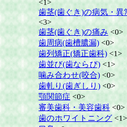
<1>
歯茎(歯ぐき)の病気・異
<3>
歯茎(歯ぐき)の痛み
<0>
歯周病(歯槽膿漏)
<0>
歯列矯正(矯正歯科)
<1>
歯並び(歯ならび)
<1>
噛み合わせ(咬合)
<0>
歯軋り(歯ぎしり)
<0>
顎関節症
<0>
審美歯科・美容歯科
<0>
歯のホワイトニング
<1