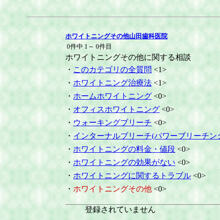
ホワイトニングその他山田歯科医院
0件中 1～ 0件目
ホワイトニングその他に関する相談
・
このカテゴリの全質問
<1>
・
ホワイトニング治療法
<1>
・
ホームホワイトニング
<0>
・
オフィスホワイトニング
<0>
・
ウォーキングブリーチ
<0>
・
インターナルブリーチ(パワーブリーチン
・
ホワイトニングの料金・値段
<0>
・
ホワイトニングの効果がない
<0>
・
ホワイトニングに関するトラブル
<0>
・
ホワイトニングその他
<0>
登録されていません