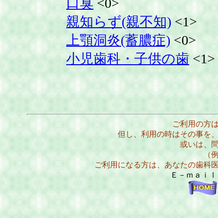
口臭
<0>
親知らず(親不知)
<1>
上顎洞炎(蓄膿症)
<0>
小児歯科・子供の歯
<1>
ご利用の方
但し、利用の時はその事を
或いは、
（
ご利用になる方は、あなたの歯科
Ｅ－ｍａｉ