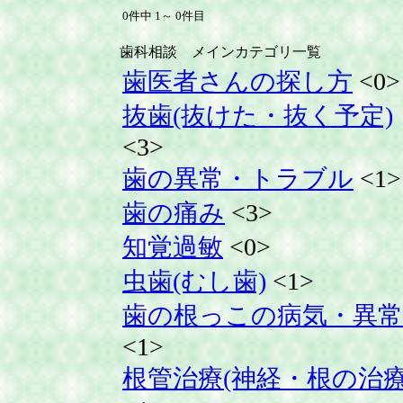
0件中 1～ 0件目
歯科相談 メインカテゴリ一覧
歯医者さんの探し方
<0>
抜歯(抜けた・抜く予定)
<3>
歯の異常・トラブル
<1>
歯の痛み
<3>
知覚過敏
<0>
虫歯(むし歯)
<1>
歯の根っこの病気・異常
<1>
根管治療(神経・根の治療