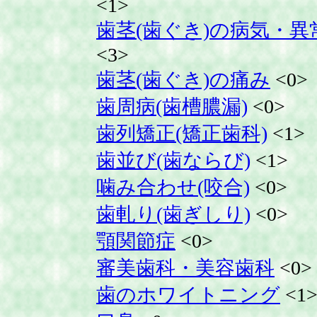
<1>
歯茎(歯ぐき)の病気・異
<3>
歯茎(歯ぐき)の痛み
<0>
歯周病(歯槽膿漏)
<0>
歯列矯正(矯正歯科)
<1>
歯並び(歯ならび)
<1>
噛み合わせ(咬合)
<0>
歯軋り(歯ぎしり)
<0>
顎関節症
<0>
審美歯科・美容歯科
<0>
歯のホワイトニング
<1