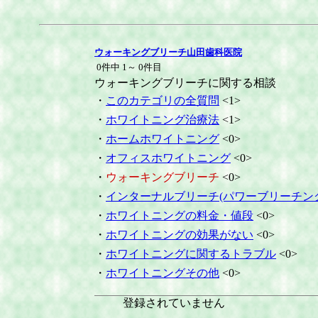
ウォーキングブリーチ山田歯科医院
0件中 1～ 0件目
ウォーキングブリーチに関する相談
・
このカテゴリの全質問
<1>
・
ホワイトニング治療法
<1>
・
ホームホワイトニング
<0>
・
オフィスホワイトニング
<0>
・
ウォーキングブリーチ
<0>
・
インターナルブリーチ(パワーブリーチン
・
ホワイトニングの料金・値段
<0>
・
ホワイトニングの効果がない
<0>
・
ホワイトニングに関するトラブル
<0>
・
ホワイトニングその他
<0>
登録されていません