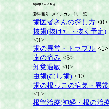
0件中 1～ 0件目
歯科相談 メインカテゴリ一覧
歯医者さんの探し方
<0>
抜歯(抜けた・抜く予定)
<3>
歯の異常・トラブル
<1>
歯の痛み
<3>
知覚過敏
<0>
虫歯(むし歯)
<1>
歯の根っこの病気・異常
<1>
根管治療(神経・根の治療