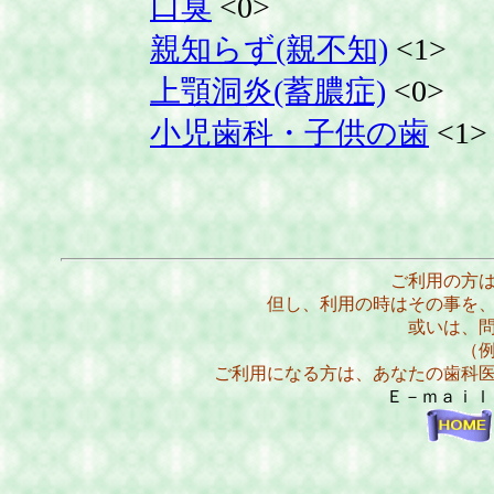
口臭
<0>
親知らず(親不知)
<1>
上顎洞炎(蓄膿症)
<0>
小児歯科・子供の歯
<1>
ご利用の方
但し、利用の時はその事を
或いは、
（
ご利用になる方は、あなたの歯科
Ｅ－ｍａｉ