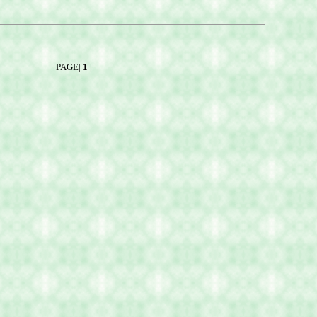
PAGE|
1
|