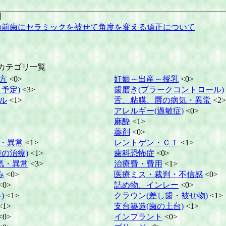
6】
の前歯にセラミックを被せて角度を変える矯正について
カテゴリ一覧
方
<0>
妊娠～出産～授乳
<0>
予定)
<3>
歯磨き(プラークコントロール)
ル
<1>
舌、粘膜、唇の病気・異常
<2>
アレルギー(過敏症)
<0>
麻酔
<1>
薬剤
<0>
・異常
<1>
レントゲン・ＣＴ
<1>
の治療)
<1>
歯科恐怖症
<0>
気・異常
<3>
治療費・費用
<1>
み
<0>
医療ミス・裁判・不信感
<0>
<0>
詰め物、インレー
<0>
)
<1>
クラウン(差し歯・被せ物)
<1>
<1>
支台築造(歯の土台)
<1>
<0>
インプラント
<0>