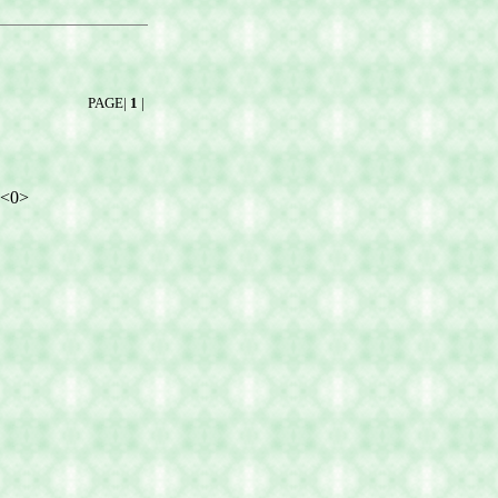
PAGE|
1
|
<0>