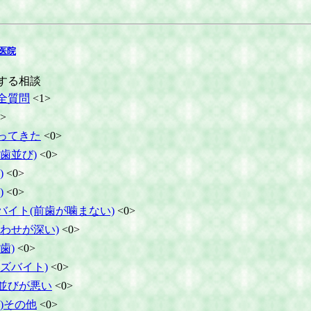
医院
する相談
全質問
<1>
>
ってきた
<0>
歯並び)
<0>
)
<0>
)
<0>
バイト(前歯が噛まない)
<0>
わせが深い)
<0>
歯)
<0>
ズバイト)
<0>
並びが悪い
<0>
)その他
<0>