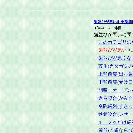
歯並びが悪い山田歯科
1件中 1～ 1件目
歯並びが悪いに関
・
このカテゴリの
・
歯並びが悪い
<1
・
歯並びが悪くな
・
叢生(ガタガタの
・
上顎前突(出っ歯
・
下顎前突(受け口
・
開咬・オープン
・
過蓋咬合(かみ合
・
空隙歯列(すきっ
・
鋏状咬合(シザー
・
１、２本だけ歯
・
歯並び(歯ならび