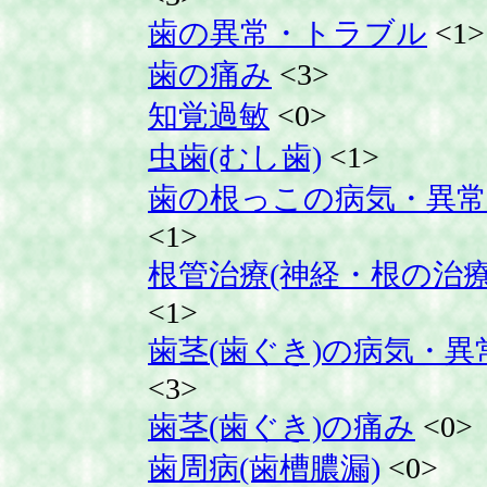
歯の異常・トラブル
<1>
歯の痛み
<3>
知覚過敏
<0>
虫歯(むし歯)
<1>
歯の根っこの病気・異常
<1>
根管治療(神経・根の治療
<1>
歯茎(歯ぐき)の病気・異
<3>
歯茎(歯ぐき)の痛み
<0>
歯周病(歯槽膿漏)
<0>