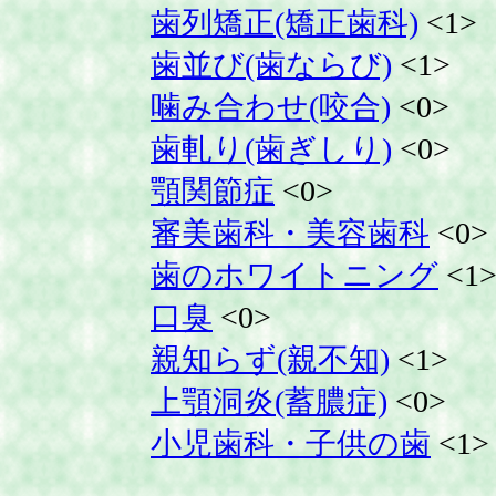
歯列矯正(矯正歯科)
<1>
歯並び(歯ならび)
<1>
噛み合わせ(咬合)
<0>
歯軋り(歯ぎしり)
<0>
顎関節症
<0>
審美歯科・美容歯科
<0>
歯のホワイトニング
<1
口臭
<0>
親知らず(親不知)
<1>
上顎洞炎(蓄膿症)
<0>
小児歯科・子供の歯
<1>