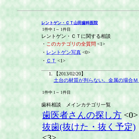
レントゲン・ＣＴ山田歯科医院
1件中 1～ 1件目
レントゲン・ＣＴに関する相談
・
このカテゴリの全質問
<1>
・
レントゲン写真
<0>
・
ＣＴ
<1>
【2013/02/20】
土台の材質が判らない。金属の場合Ｍ
1件中 1～ 1件目
歯科相談 メインカテゴリ一覧
歯医者さんの探し方
<0>
抜歯(抜けた・抜く予定)
<3>