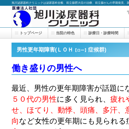
旭川泌尿器科クリニックは泌尿器科全般、前立腺肥大症の治療、前立腺がんの早期発見、
トップページ
当院の特色
診療日・診療時間
男性更年期障害(ＬＯＨ
症候群)
【ロー】
働き盛りの男性へ
最近、男性の更年期障害が話題に
５０代の男性
に多く見られ、
疲れ
せ、ほてり、動悸、頭痛、多汗、
向
など女性の更年期にも見られる