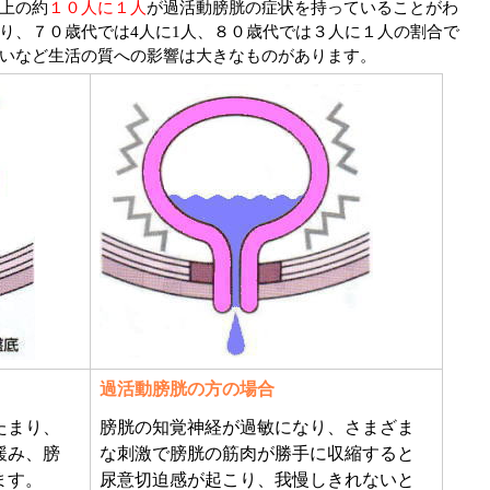
上の約
１０人に１人
が過活動膀胱の症状を持っていることがわ
り、７０歳代では4人に1人、８０歳代では３人に１人の割合で
いなど生活の質への影響は大きなものがあります。
過活動膀胱の方の場合
たまり、
膀胱の知覚神経が過敏になり、さまざま
緩み、膀
な刺激で膀胱の筋肉が勝手に収縮すると
ます。
尿意切迫感が起こり、我慢しきれないと