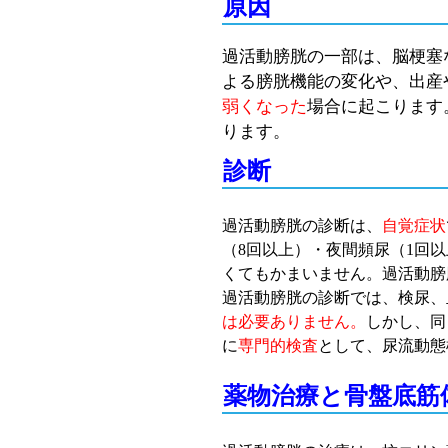
原因
過活動膀胱の一部は、脳梗塞
よる膀胱機能の変化や、出産
弱くなった
場合に起こります
ります。
診断
過活動膀胱の診断は、
自覚症状
（8回以上）・夜間頻尿（1回
くてもかまいません。過活動膀
過活動膀胱の診断では、検尿、
は必要ありません
。
しかし、同
に
専門的検査
として、尿流動態
薬物治療と骨盤底筋