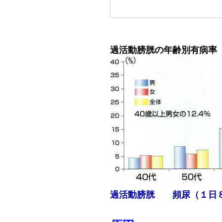
過活動膀胱の年齢別有病率
過活動膀胱 頻尿（１日８