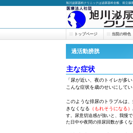
旭川泌尿器科クリニックは泌尿器科全般、前立腺
トップページ
当院の特色
過活動膀胱
主な症状
「尿が近い、夜のトイレが多い
こんな症状を歳のせいにしてい
このような排尿のトラブルは、
きなくなる
（もれそうになる
）
す。尿意切迫感が強いと、我慢で
た日中や夜間の排尿回数が多くな