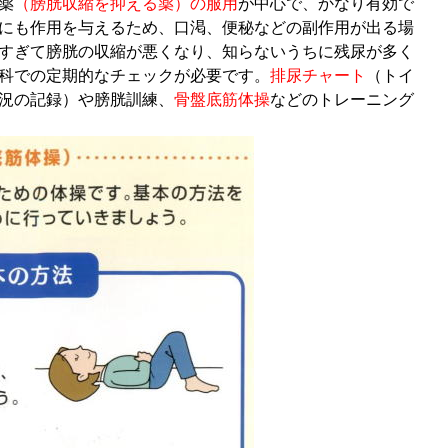
薬
（膀胱収縮を抑える薬）の服用
が中心で、かなり有効で
にも作用を与えるため、口渇、便秘などの副作用が出る場
すぎて膀胱の収縮が悪くなり、知らないうちに残尿が多く
科での定期的なチェックが必要です。
排尿チャート
（トイ
況の記録）や膀胱訓練、
骨盤底筋体操
などのトレーニング