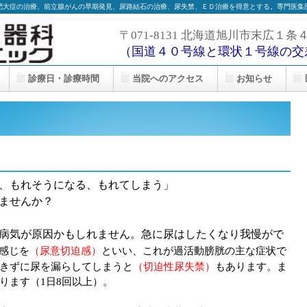
肥大症の治療、前立腺がんの早期発見、尿路結石の治療、尿失禁、ＥＤ治療を得意とする。専門医集
〒071-8131 北海道旭川市末広１条
（国道４０号線と環状１号線の交
診療日・診療時間
当院へのアクセス
お知らせ
、もれそうになる、もれてしまう」
ませんか？
病気が原因かもしれません。急に尿はしたくなり我慢がで
感じを
（尿意切迫感）
といい、これが過活動膀胱の主な症状で
きずに尿を漏らしてしまうと
（切迫性尿失禁）
もあります。ま
ります（1日8回以上）。