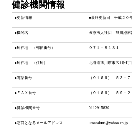
健診機関情報
●更新情報
■最終更新日 平成２０
●機関名
医療法人社団 旭川泌尿
●所在地 （郵便番号）
０７１－８１３１
●所在地 （住所）
北海道旭川市末広1条4丁
●電話番号
（０１６６） ５３－７
●ＦＡＸ番号
（０１６６） ５９－２
●健診機関番号
0112915830
●窓口となるメールアドレス
uroasakuri@yahoo.co.jp