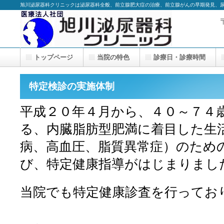
旭川泌尿器科クリニックは泌尿器科全般、前立腺肥大症の治療、前立腺がんの早期発見、
トップページ
当院の特色
診療日・診療時間
特定検診の実施体制
平成２０年４月から、４０～７４
る、内臓脂肪型肥満に着目した生
病、高血圧、脂質異常症）のため
び、特定健康指導がはじまりまし
当院でも特定健康診査を行ってお