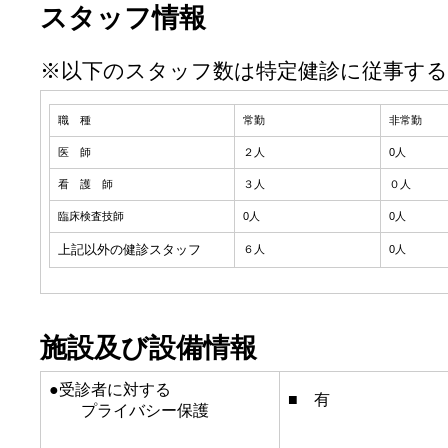
スタッフ情報
※以下のスタッフ数は特定健診に従事す
職 種
常勤
非常勤
医 師
２人
0人
看 護 師
３人
０人
臨床検査技師
0人
0人
上記以外の健診スタッフ
６人
0人
施設及び設備情報
●受診者に対する
■ 有
プライバシー保護