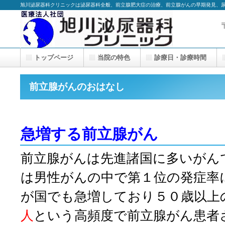
旭川泌尿器科クリニックは泌尿器科全般、前立腺肥大症の治療、前立腺がんの早期発見、
トップページ
当院の特色
診療日・診療時間
前立腺がんのおはなし
急増する前立腺がん
前立腺がんは先進諸国に多いがん
は男性がんの中で第１位の発症率
が国でも急増しており５０歳以上
人
という高頻度で前立腺がん患者