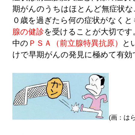
期がんのうちはほとんど無症状な
０歳を過ぎたら何の症状がなくと
腺の健診
を受けることが大切です
中の
ＰＳＡ（前立腺特異抗原）
と
けで早期がんの発見に極めて有効
(画：は