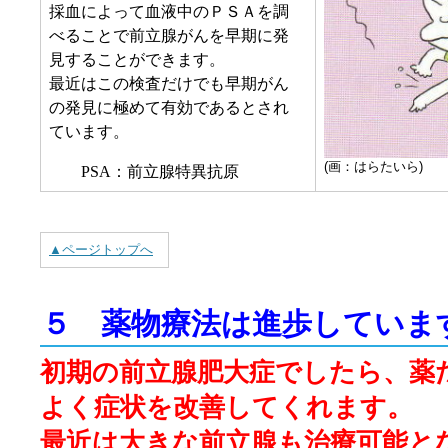
採血によって血液中のＰＳＡを調
べることで前立腺がんを早期に発
見することができます。
最近はこの検査だけでも早期がん
の発見に極めて有効であるとされ
ています。
(画：はらたいら)
PSA：前立腺特異抗原
▲ページトップへ
５ 薬物療法は進歩していま
初期の前立腺肥大症でしたら、薬
よく症状を改善してくれます。
最近は大きな前立腺も治療可能と