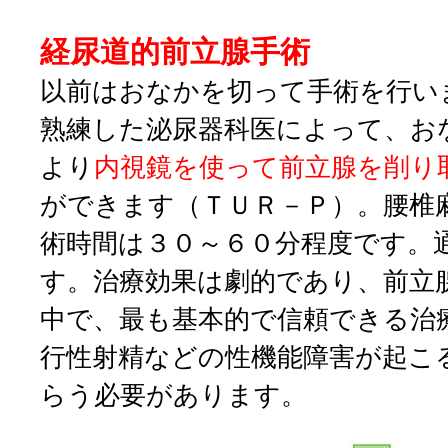
経尿道的前立腺手術
以前はおなかを切って手術を行い
熟練した泌尿器科医によって、お
より
内視鏡を使って前立腺を削り
ができます（ＴＵＲ－Ｐ）。腰椎
術時間は３０～６０分程度です。
す。
治療効果は劇的
であり、前立
中で、最も基本的で信頼できる治
行性射精などの性機能障害が起こ
らう必要があります。