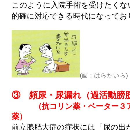
このように入院手術を受けたくな
的確に対応できる時代になってお
(画：はらたいら)
③ 頻尿・尿漏れ（過活動膀
（抗コリン薬・ベーター３ア
薬）
前立腺肥大症の症状には「尿の出