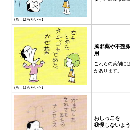
(画：はらたいら)
風邪薬や不整
用
これらの薬剤に
があります。
(画：はらたいら)
おしっこを
我慢しないよ