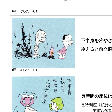
(画：はらたいら)
下半身を冷や
冷えると前立
(画：はらたいら)
長時間の座位
長時間座り続け
ます。適度な運