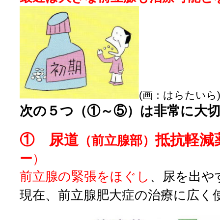
(画：はらたいら
次の５つ（①～⑤）は非常に大
① 尿道
抵抗軽減
（前立腺部）
ー
）
前立腺の緊張をほぐし
、尿を出や
現在、前立腺肥大症の治療に広く