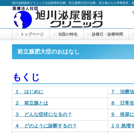
旭川泌尿器科クリニックは泌尿器科全般、前立腺肥大症の治療、前立腺がんの早期発見、
トップページ
当院の特色
診療日・診療時間
前立腺肥大症のおはなし
もくじ
１ はじめに
７ 治療
２ 前立腺とは
８ 日常
３ どんな症状になるの？
９ 排尿
４ どのように診断するの？
１０ 急増