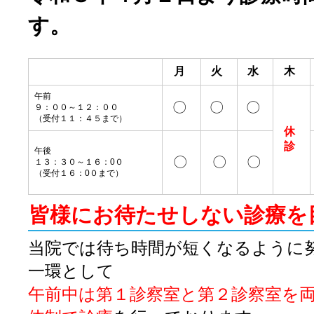
す。
月
火
水
木
午前
〇
〇
〇
９：００～１２：００
（受付１１：４５まで）
休
診
午後
〇
〇
〇
１３：３０～１６：0０
（受付１６：0０まで）
皆様にお待たせしない診療を
当院では待ち時間が短くなるように
一環として
午前中は第１診察室と第２診察室を