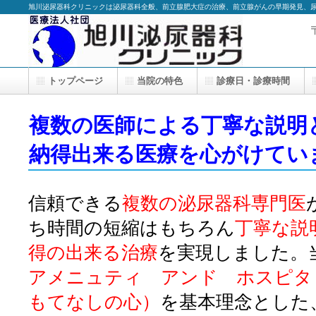
旭川泌尿器科クリニックは泌尿器科全般、前立腺肥大症の治療、前立腺がんの早期発見、
トップページ
当院の特色
診療日・診療時間
複数の医師による丁寧な説明
納得出来る医療を心がけてい
信頼できる
複数の泌尿器科専門医
ち時間の短縮はもちろん
丁寧な説
得の出来る治療
を実現しました。
アメニュティ アンド ホスピタ
もてなしの心）
を基本理念とした