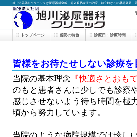
旭川泌尿器科クリニックは泌尿器科全般、前立腺肥大症の治療、前立腺がんの早期発見、
トップページ
当院の特色
診療日・診療時間
皆様をお待たせしない診療を
当院の基本理念
『快適さとおも
のもと患者さんに少しでも診察
感じさせないよう待ち時間を極
頃から努力しています。
当院のような病院規模では珍し